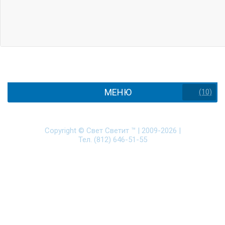
МЕНЮ
(10)
Copyright ©
Свет Светит ™
|
2009-2026
|
Тел. (812) 646-51-55
Политика защиты и обработки персональных данных