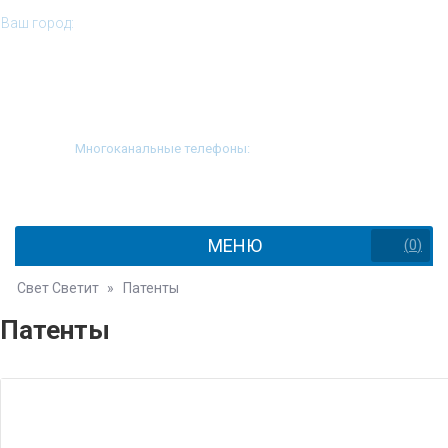
Ваш город:
Подольск
Многоканальные телефоны:
8 (812) 646-51-55
8 (800) 505-98-37
МЕНЮ
(
0
)
Свет Светит
»
Патенты
Патенты